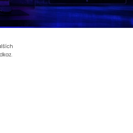
lších
dkaz.