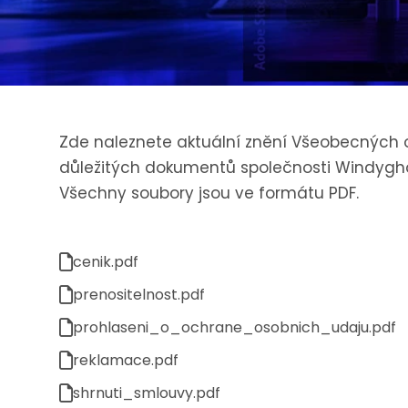
Zde naleznete aktuální znění Všeobecných 
důležitých dokumentů společnosti Windyghou
Všechny soubory jsou ve formátu PDF.
cenik.pdf
prenositelnost.pdf
prohlaseni_o_ochrane_osobnich_udaju.pdf
reklamace.pdf
shrnuti_smlouvy.pdf