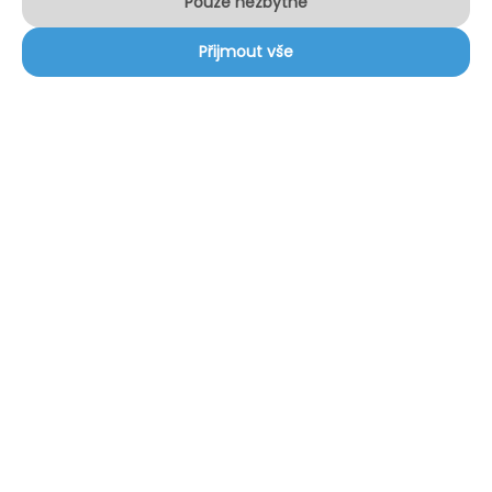
Pouze nezbytné
Přijmout vše
Služby
Internet
Internetová TV
IT Servis
Informace
Dokumenty ke stažení
Kontakt
Zákaznický portál
Sociální sítě