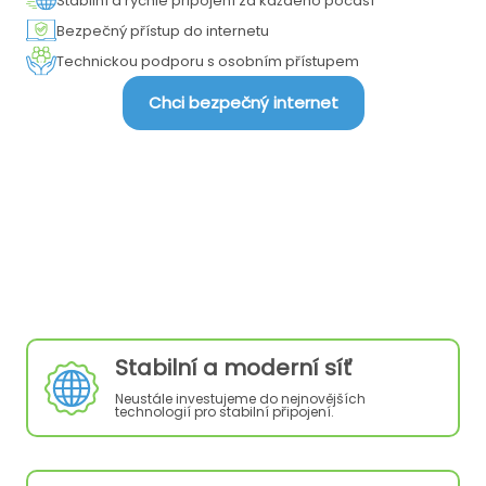
Stabilní a rychlé připojení za každého počasí
Bezpečný přístup do internetu
Technickou podporu s osobním přístupem
Chci bezpečný internet
Výhody našich služeb
Stabilní a moderní síť
Neustále investujeme do nejnovějších
technologií pro stabilní připojení.