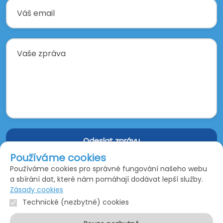
Odeslat zprávu
Používáme cookies
Používáme cookies pro správné fungování našeho webu
Odesláním formuláře souhlasíte se
zpracováním osobních
a sbírání dat, které nám pomáhají dodávat lepší služby.
údajů
.
Zásady cookies
Technické (nezbytné) cookies