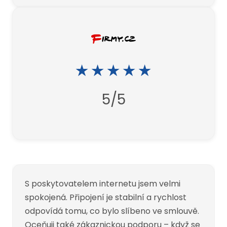
★★★★★
5/5
Internet od firmy Windyghoul mám již cca 8
S poskytovatelem internetu jsem velmi
"Jsem u nich už 6 let a můžu doporučit.
let. Za celou dobu prakticky bez výpadku.
spokojená. Připojení je stabilní a rychlost
Opravdu stabilní internet po celou dobu."
Technická podpora je velice ochotná a
odpovídá tomu, co bylo slíbeno ve smlouvě.
okamžitě případné požadavky nebo
Oceňuji také zákaznickou podporu – když se