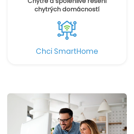
Chytré a spolehlivé řešení
chytrých domácností
Chci SmartHome