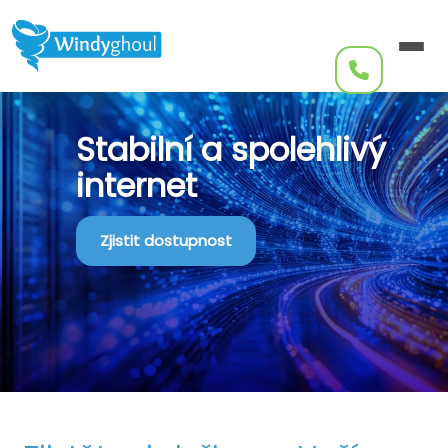
Internet
Televize
Stabilní a spolehlivý
IT servis
internet
SmartHome
Aktuality
Kontakt
Zjistit dostupnost