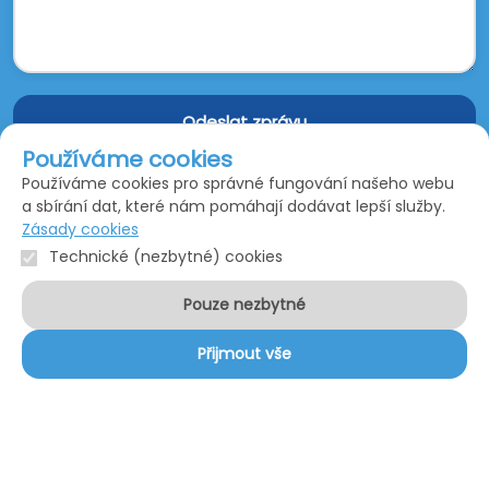
Odeslat zprávu
Používáme cookies
Odesláním formuláře souhlasíte se
zpracováním osobních
Používáme cookies pro správné fungování našeho webu
a sbírání dat, které nám pomáhají dodávat lepší služby.
údajů
.
Zásady cookies
Technické (nezbytné) cookies
Pouze nezbytné
Přijmout vše
Služby
Internet
Internetová TV